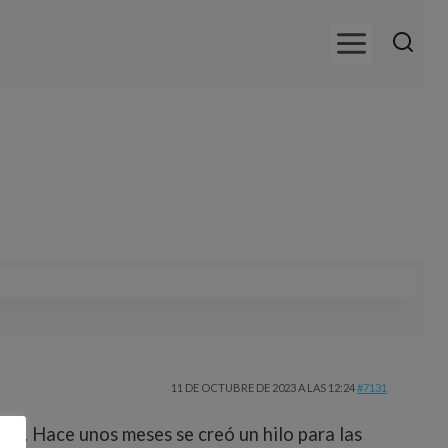
11 DE OCTUBRE DE 2023 A LAS 12:24
#7131
oros. Hace unos meses se creó un hilo para las