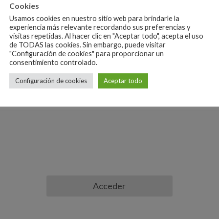
Cookies
co uso. Pero ahora nuestro profe Jesús quiere abrir más 
Usamos cookies en nuestro sitio web para brindarle la
necesitaría moderadores para dichos foros.
¡Animaros!
experiencia más relevante recordando sus preferencias y
visitas repetidas. Al hacer clic en "Aceptar todo", acepta el uso
de TODAS las cookies. Sin embargo, puede visitar
"Configuración de cookies" para proporcionar un
consentimiento controlado.
Configuración de cookies
Aceptar todo
Acceder