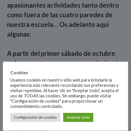
apasionantes actividades tanto dentro
como fuera de las cuatro paredes de
nuestra escuela…
Os adelanto aquí
algunas:
A partir del primer sábado de octubre
volvemos a recuperar un espacio donde
bailar los sábados por la noche sin tener
Cookies
Usamos cookies en nuestro sitio web para brindarle la
que salir de nuestra ciudad… un espacio,
experiencia más relevante recordando sus preferencias y
que tanto necesitábamos y que por
visitas repetidas. Al hacer clic en "Aceptar todo", acepta el
uso de TODAS las cookies. Sin embargo, puede visitar
supuesto y como siempre tiene sus
"Configuración de cookies" para proporcionar un
consentimiento controlado.
puertas abiertas a tod@s los amantes
Configuración de cookies
Aceptar todo
del buen baile (todo salón) que quieran
acompañarnos.