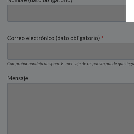
Nombre (dato obligatorio)
*
Correo electrónico (dato obligatorio)
*
Comprobar bandeja de spam. El mensaje de respuesta puede que llegu
Mensaje