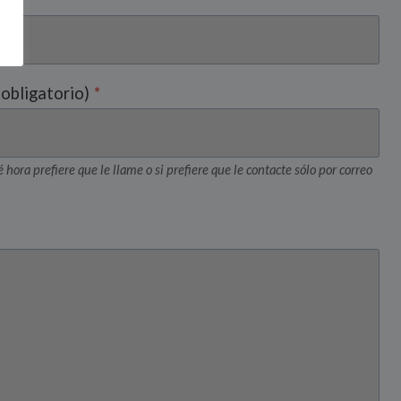
obligatorio)
*
 hora prefiere que le llame o si prefiere que le contacte sólo por correo