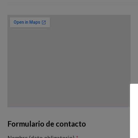
https://www.embedgooglemap.net/blog/aliexpre
Formulario de contacto
ss-coupon-promo-code/»>али экспресс