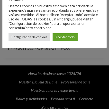
Usamos cookies en nuestro sitio web para brindarle la
experiencia más relevante recordando sus preferencias y
visitas repetidas. Al hacer clic en "Aceptar todo", acepta el
uso de TODAS las cookies. Sin embargo, puede visitar
"Configuración de cookies" para proporcionar un
consentimiento controlado.
RITMOS CARIBEÑOS – ESTILO CHICAS
Configuración de cookies
Aceptar todo
18:00
-
00:00
IMPARTIDO POR SARAH FOX
Horarios de clases curso 2025/26
Nuestra Escuela de Baile
Profesores de baile
Nuestros valores y experiencia
Bailes y Actividades
Pensado para ti
Contacto
Zona de alumnos