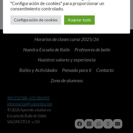
"Configuración de cookies" para proporcionar un
consentimiento controlado.
Configuración de cookies
Aceptar todo
Horarios de clases curso 2025/26
Nuestra Escuela de Baile
Profesores de baile
Nuestros valores y experiencia
Bailes y Actividades
Pensado para ti
Contacto
Zona de alumnos
983 152 588 - 625 386 092
informacion@saloncito.com
© 2026 Aprende a bailar en
Escuela de Baile de Salón
SALONCITO II - v.3.0