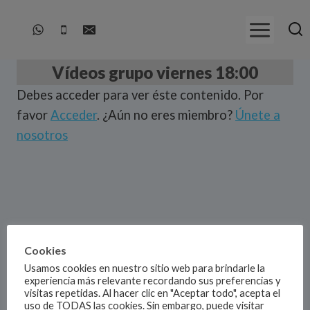
Saltar
al
contenido
Vídeos grupo viernes 18:00
Debes acceder para ver éste contenido. Por
favor
Acceder
. ¿Aún no eres miembro?
Únete a
nosotros
Cookies
Usamos cookies en nuestro sitio web para brindarle la
experiencia más relevante recordando sus preferencias y
visitas repetidas. Al hacer clic en "Aceptar todo", acepta el
uso de TODAS las cookies. Sin embargo, puede visitar